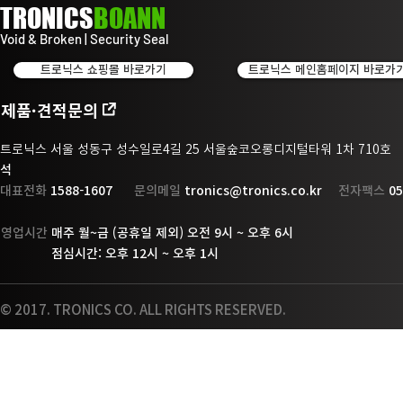
TRONICS
BOANN
Void & Broken | Security Seal
트로닉스 쇼핑몰 바로가기
트로닉스 메인홈페이지 바로가
제품·견적문의
트로닉스 서울 성동구 성수일로4길 25 서울숲코오롱디지털타워 1차 710
석
대표전화
1588-1607
문의메일
tronics@tronics.co.kr
전자팩스
05
영업시간
매주 월~금 (공휴일 제외) 오전 9시 ~ 오후 6시
점
심시간: 오후 12시 ~ 오후 1시
© 2017. TRONICS CO. ALL RIGHTS RESERVED.