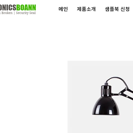
메인
제품소개
샘플북 신청