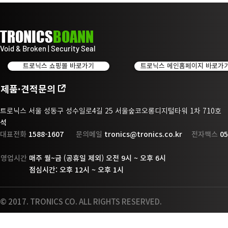
TRONICS
BOANN
Void & Broken | Security Seal
트로닉스 쇼핑몰 바로가기
트로닉스 메인홈페이지 바로가
제품·견적문의
트로닉스 서울 성동구 성수일로4길 25 서울숲코오롱디지털타워 1차 710
석
대표전화
1588-1607
문의메일
tronics@tronics.co.kr
전자팩스
05
영업시간
매주 월~금 (공휴일 제외) 오전 9시 ~ 오후 6시
점
심시간: 오후 12시 ~ 오후 1시
© 2017. TRONICS CO. ALL RIGHTS RESERVED.