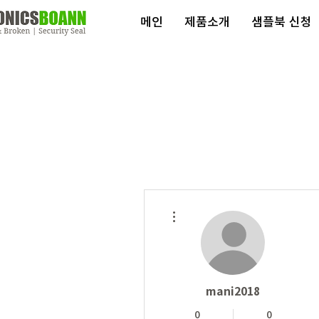
메인
제품소개
샘플북 신청
더보기
mani2018
0
0