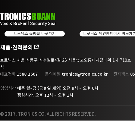
TRONICS
BOANN
Void & Broken | Security Seal
트로닉스 쇼핑몰 바로가기
트로닉스 메인홈페이지 바로가
제품·견적문의
트로닉스 서울 성동구 성수일로4길 25 서울숲코오롱디지털타워 1차 710
석
대표전화
1588-1607
문의메일
tronics@tronics.co.kr
전자팩스
05
영업시간
매주 월~금 (공휴일 제외) 오전 9시 ~ 오후 6시
점
심시간: 오후 12시 ~ 오후 1시
© 2017. TRONICS CO. ALL RIGHTS RESERVED.