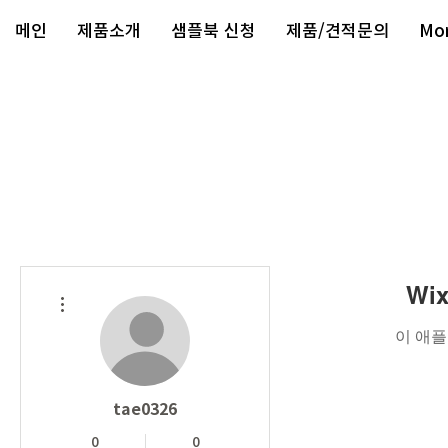
메인
제품소개
샘플북 신청
제품/견적문의
Mo
Wi
더보기
이 애플
tae0326
0
0