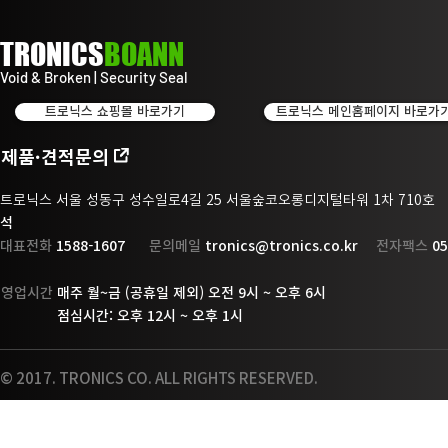
TRONICS
BOANN
Void & Broken | Security Seal
트로닉스 쇼핑몰 바로가기
트로닉스 메인홈페이지 바로가
제품·견적문의
트로닉스 서울 성동구 성수일로4길 25 서울숲코오롱디지털타워 1차 710
석
대표전화
1588-1607
문의메일
tronics@tronics.co.kr
전자팩스
05
영업시간
매주 월~금 (공휴일 제외) 오전 9시 ~ 오후 6시
점
심시간: 오후 12시 ~ 오후 1시
© 2017. TRONICS CO. ALL RIGHTS RESERVED.